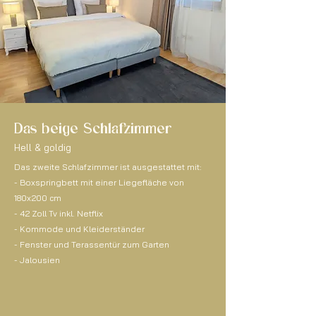
Das beige Schlafzimmer
Hell & goldig
Das zweite Schlafzimmer ist ausgestattet mit:
- Boxspringbett mit einer Liegefläche von
180x200 cm
- 42 Zoll Tv inkl. Netflix
- Kommode und Kleiderständer
- Fenster und Terassentür zum Garten
- Jalousien