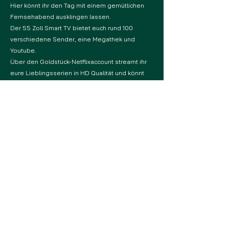
Hier könnt ihr den Tag mit einem gemütlichen
Fernsehabend ausklingen lassen.
Der 55 Zoll Smart TV bietet euch rund 100
verschiedene Sender, eine Megathek und
Youtube.
Über den Goldstück-Netflixaccount streamt ihr
eure Lieblingsserien in HD Qualität und könnt
einen Serienmarathon starten.
Übrigens: Ihr könnt auf allen 3 TV Geräten im
Haus gleichzeitig Netflix schauen.